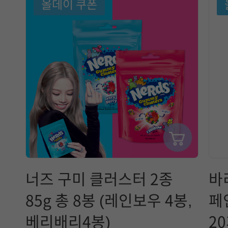
올데이 쿠폰
너즈 구미 클러스터 2종
바
85g 총 8봉 (레인보우 4봉,
페
베리배리4봉)
2