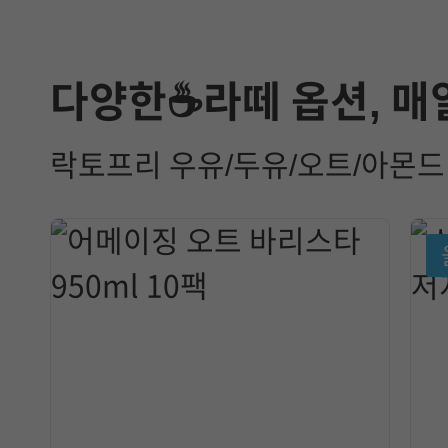
다양한☕라떼 옵션, 매
락토프리 우유/두유/오트/아몬드