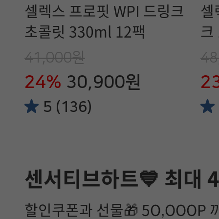
셀렉스 프로핏 WPI 드링크
셀
초콜릿 330ml 12팩
크 
41,000원
48
24%
30,900원
2
5 (136)
센서티브하트💙 최대 
할인쿠폰과 선물🎁 5O,OOOP