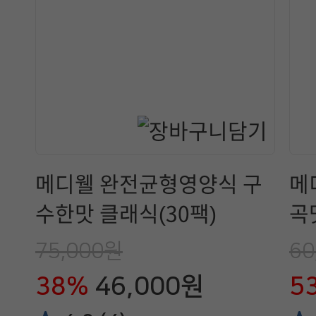
메디웰 완전균형영양식 구
메
수한맛 클래식(30팩)
곡맛
75,000원
60
38%
46,000원
5