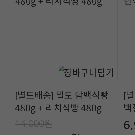
[별도배송] 밀도 담백식빵
[
480g + 리치식빵 480g
백질
14,000원
6