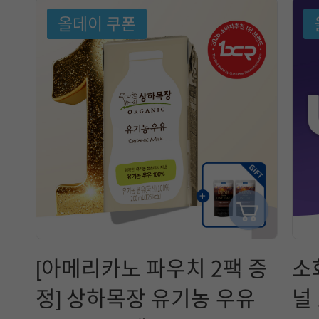
올데이 쿠폰
[아메리카노 파우치 2팩 증
소
정] 상하목장 유기농 우유
널 