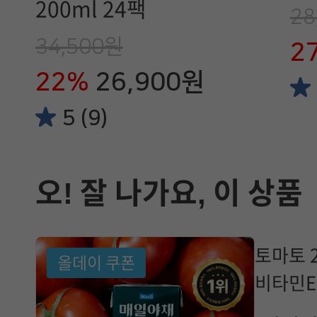
200ml 24팩
28
34,500원
2
22%
26,900원
5 (9)
오! 잘 나가요, 이 상품
토마토 
올데이 쿠폰
비타민E