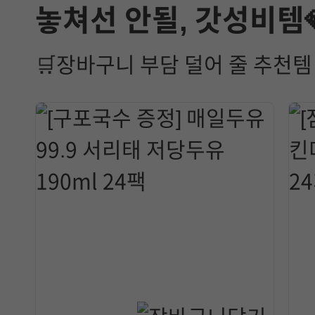
놓쳐선 안될, 갓성비템
🛒장바구니 부담 덜어 줄 추천