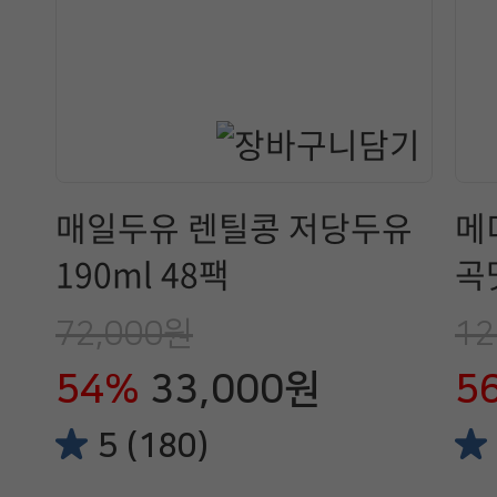
매일두유 렌틸콩 저당두유
메
190ml 48팩
곡맛
72,000원
12
54%
33,000원
5
5 (180)