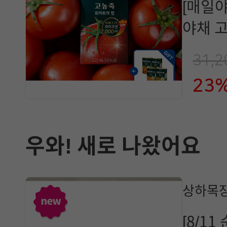
[매일야
야채 
125ml
31,
23
우와! 새로 나왔어요
상하목장
[8/1