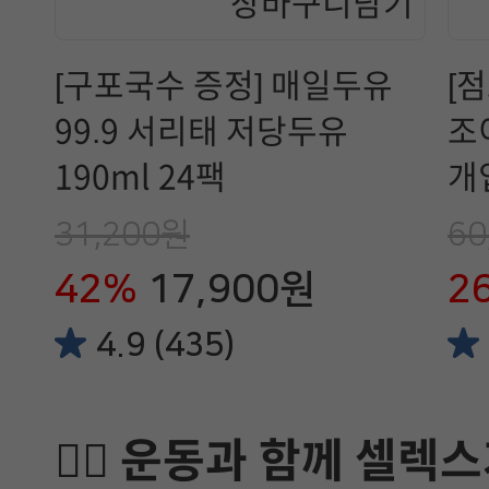
[구포국수 증정] 매일두유
[
99.9 서리태 저당두유
조
190ml 24팩
개
31,200원
60
42%
17,900원
2
4.9 (435)
🏋️‍♂️ 운동과 함께 셀렉