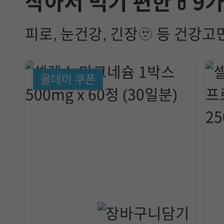
작아서 먹기 편한💊9
피로, 눈건강, 긴장🫥 등 건강
올데이 쿠폰