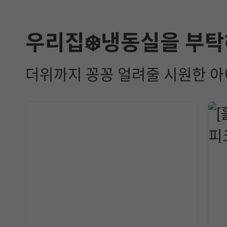
우리집❄️냉동실을 부탁
더위까지 꽁꽁 얼려줄 시원한 아이