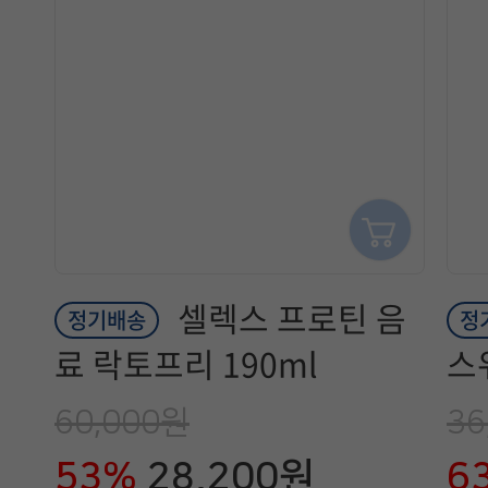
셀렉스 프로틴 음
정기배송
정
료 락토프리 190ml
스
60,000원
36
53%
28,200원
6