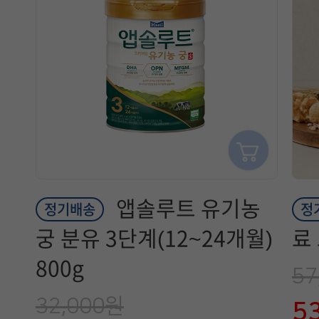
앱솔루트 유기농
정기배송
정
궁 분유 3단계(12~24개월)
료
800g
57
32,000원
5