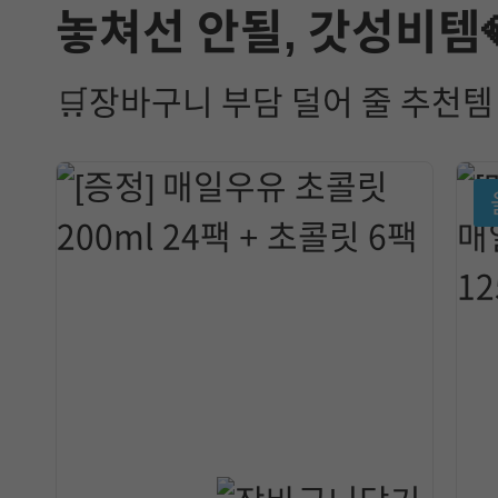
놓쳐선 안될, 갓성비템
🛒장바구니 부담 덜어 줄 추천