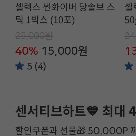
셀렉스 썬화이버 당솔브 스
셀
틱 1박스 (10포)
50
25,000원
24
40%
15,000원
1
5 (4)
센서티브하트💙 최대 
할인쿠폰과 선물🎁 5O,OOOP