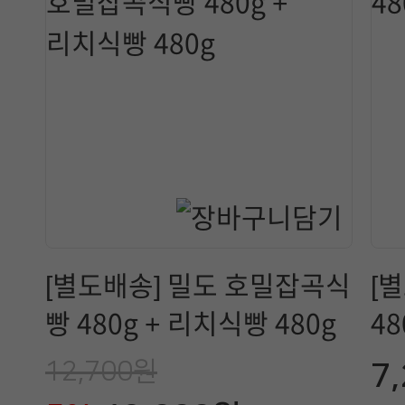
[별도배송] 밀도 호밀잡곡식
[
빵 480g + 리치식빵 480g
48
12,700원
7