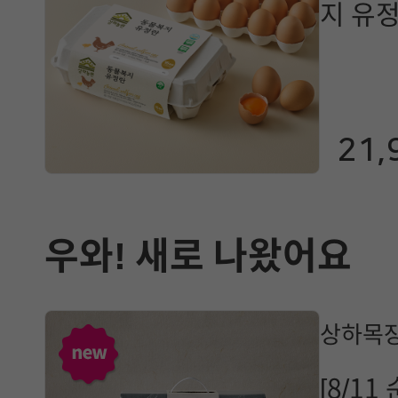
지 유정
구)_
21,
우와! 새로 나왔어요
상하목장
[8/1