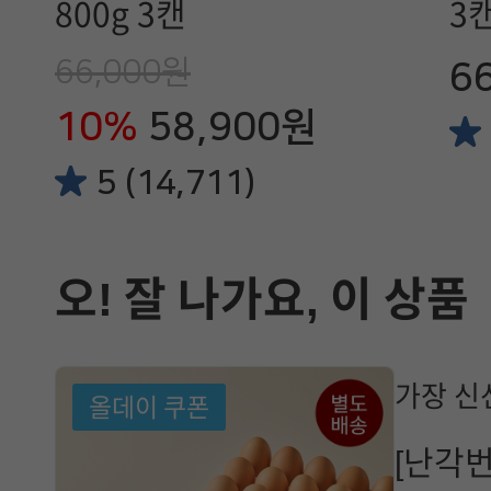
800g 3캔
3
66,000원
6
10%
58,900원
5 (14,711)
오! 잘 나가요, 이 상품
가장 신
올데이 쿠폰
[난각번