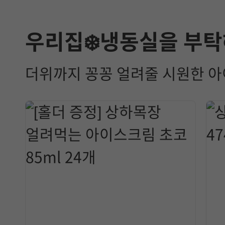
우리집❄️냉동실을 부탁
더위까지 꽁꽁 얼려줄 시원한 아이