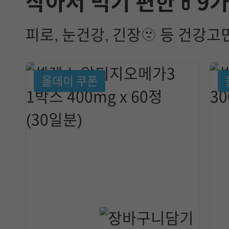
작아서 먹기 편한💊9
피로, 눈건강, 긴장🫥 등 건강
올데이 쿠폰