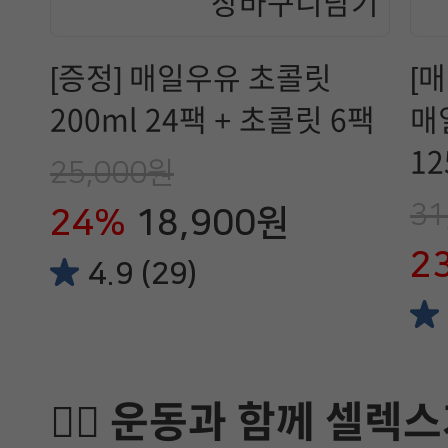
[증정] 매일우유 초콜릿
[
200ml 24팩 + 초콜릿 6팩
매
12
25,000원
31
24%
18,900원
2
4.9 (29)
🏋️‍♂️ 운동과 함께 셀렉