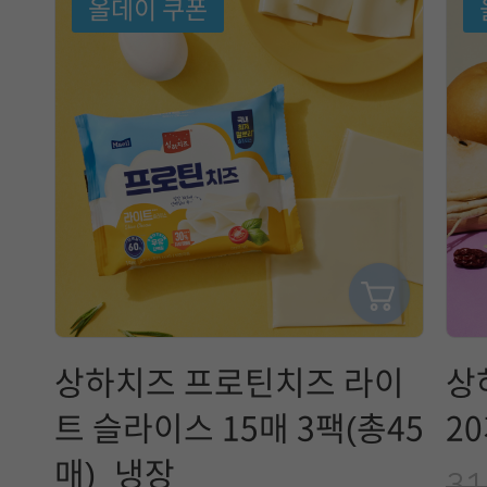
올데이 쿠폰
상하치즈 프로틴치즈 라이
상
트 슬라이스 15매 3팩(총45
2
매)_냉장
31