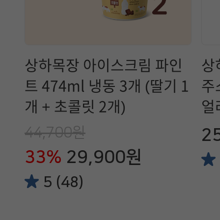
상하목장 아이스크림 파인
상
트 474ml 냉동 3개 (딸기 1
주스
개 + 초콜릿 2개)
얼
1
44,700원
2
33%
29,900원
5 (48)