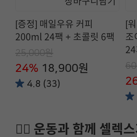
[증정] 매일우유 커피
[
200ml 24팩 + 초콜릿 6팩
조이 디즈니 프
2
25,000원
60
24%
18,900원
2
4.8 (33)
🏋️‍♂️ 운동과 함께 셀렉