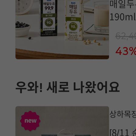
매일두유
190ml
리태 2
62,
43
우와! 새로 나왔어요
상하목장
[8/1