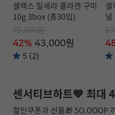
셀렉스 밀세라 콜라겐 구미
셀
10g 3box (총30입)
널 
75,000원
57
42%
43,000원
4
5 (2)
센서티브하트💙 최대 
할인쿠폰과 선물🎁 5O,OOOP