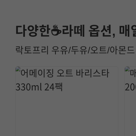
다양한☕라떼 옵션, 매
락토프리 우유/두유/오트/아몬드