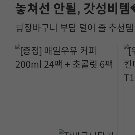
놓쳐선 안될, 갓성비템
🛒장바구니 부담 덜어 줄 추천