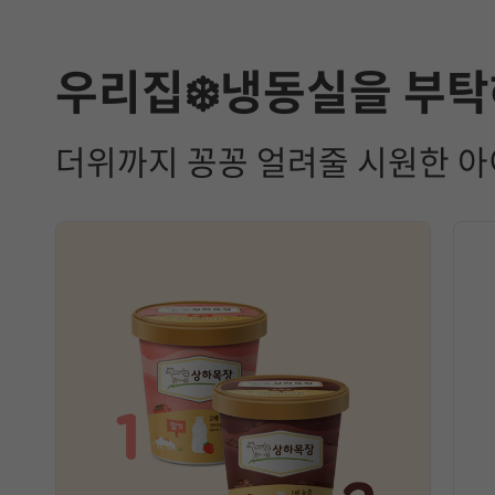
우리집❄️냉동실을 부탁
더위까지 꽁꽁 얼려줄 시원한 아이