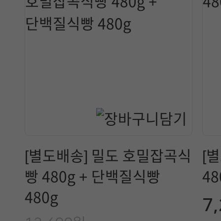
[별도배송] 밀도 호밀잡곡식
[
빵 480g + 단백질식빵
48
480g
7