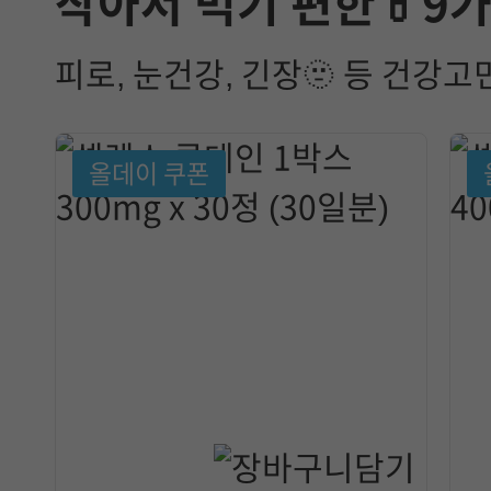
작아서 먹기 편한💊9
피로, 눈건강, 긴장🫥 등 건강
올데이 쿠폰