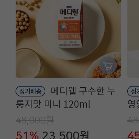
메디웰 구수한 누
정기배송
정
룽지맛 미니 120ml
영
48,000원
48
51%
23,500원
4