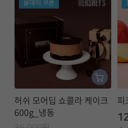
올데이 쿠폰
허쉬 모어딥 쇼콜라 케이크
피
600g_냉동
1
36,000원