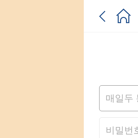
입
0원 웰컴쿠폰
체험단
매일퀴즈