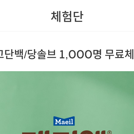
체험단
고단백/당솔브 1,OOO명 무료