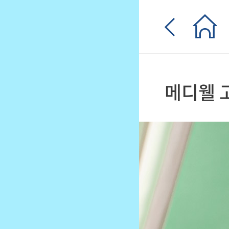
입
0원 웰컴쿠폰
메디웰 
체험단
매일퀴즈