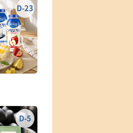
D-23
D-5