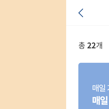
입
0원 웰컴쿠폰
총
22
개
체험단
매일퀴즈