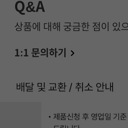
Q&A
품
선
상품에 대해 궁금한 점이 있
택
에
1:1 문의하기
참
고
할
정
보
는