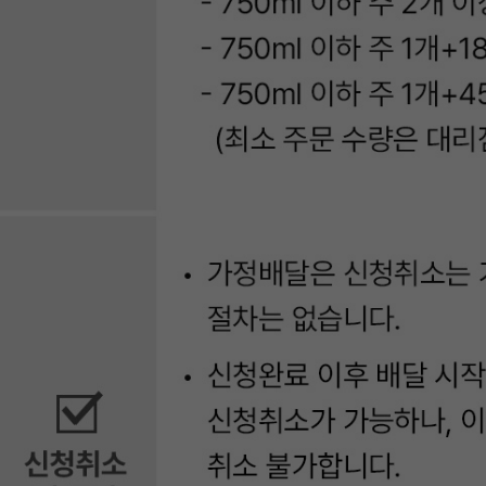
드
에
서
확
인
할
수
있
습
니