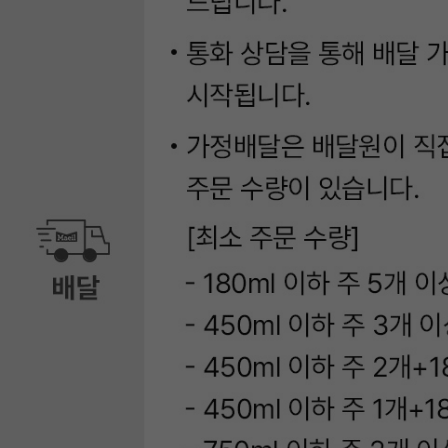
매
일
유
업
제
품
정
보
가
이