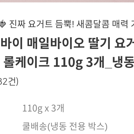
🍓 진짜 요거트 듬뿍! 새콤달콤 매력
 바이 매일바이오 딸기 요
 롤케이크 110g 3개_냉
132건)
110g x 3개
쿨배송(냉동 전용 박스)