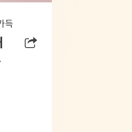
 가득
거
동