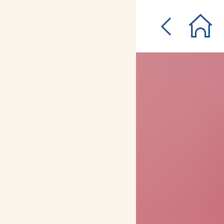
입
0원 웰컴쿠폰
체험단
매일퀴즈