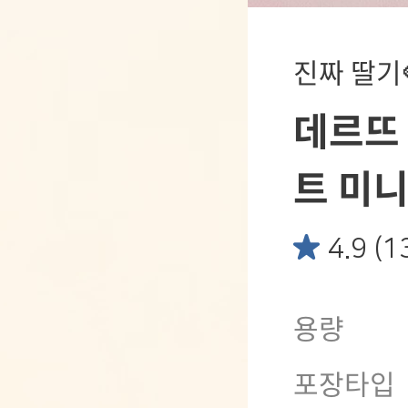
진짜 딸기
데르뜨
트 미니
4.9 (
용량
포장타입