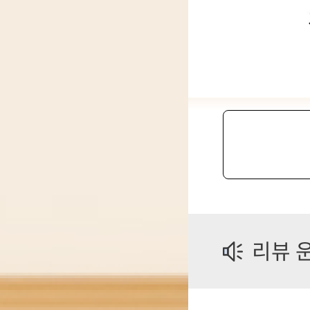
제
리뷰 
품
선