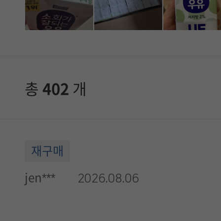
니
다
.
총
402
개
재구매
jen***
2026.08.06