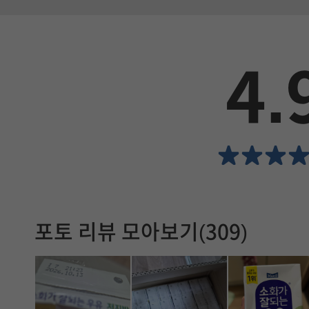
이
드
4.
에
서
확
인
할
포토 리뷰 모아보기(309)
수
있
습