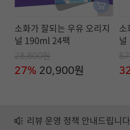
는
매
소화가 잘되는 우유 오리지
소
일
널 190ml 24팩
널 
유
28,800원
57
업
27%
20,900원
3
제
품
정
보
리뷰 운영 정책 안내드립니다
가