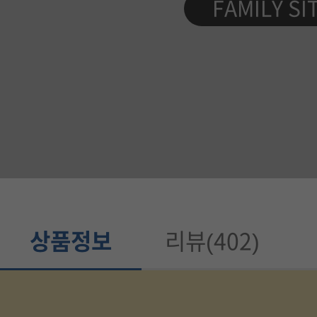
제
FAMILY SI
품
정
보
가
이
드
상품정보
리뷰(402)