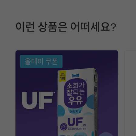
제
품
이런 상품은 어떠세요?
선
택
에
올데이 쿠폰
참
고
할
정
보