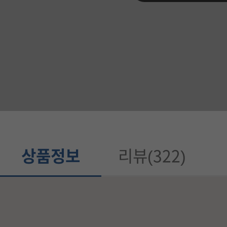
품
정
보
가
이
드
상품정보
리뷰(322)