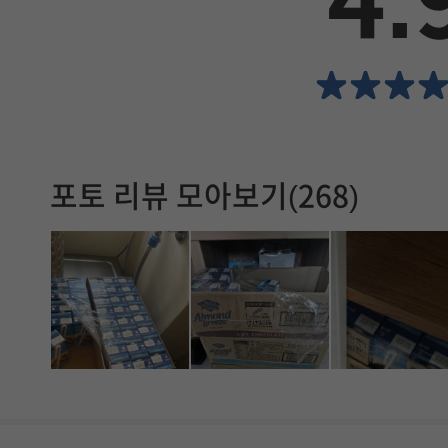
4.
서
확
인
할
포토 리뷰 모아보기(268)
수
있
습
니
다
.