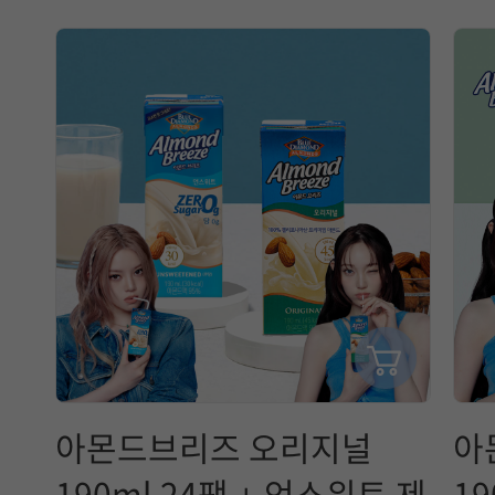
택
에
참
고
할
정
보
는
매
아몬드브리즈 오리지널
아
일