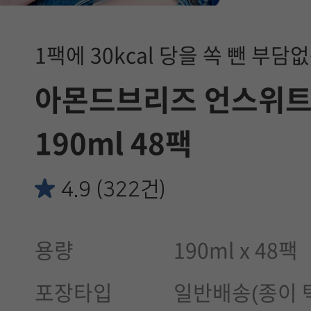
1팩에 30kcal 당을 쏙 뺀 부
아몬드브리즈 언스위트
190ml 48팩
4.9 (322건)
용량
190ml x 48팩
포장타입
일반배송(종이 