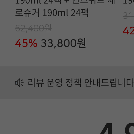
190ml 24팩 + 언스위트 제
19
유
로슈거 190ml 24팩
31
업
62,400원
4
제
45%
33,800원
품
정
보
리뷰 운영 정책 안내드립니다
가
이
드
에