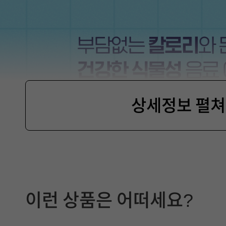
상세정보 펼
제
품
이런 상품은 어떠세요?
선