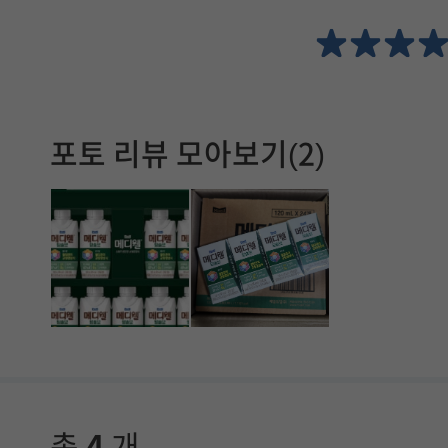
서
확
인
포토 리뷰 모아보기(2)
할
수
있
습
니
다
.
총
4
개