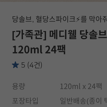
당솔브, 혈당스파이크⚡를 막아
[가족관] 메디웰 당솔
120ml 24팩
5 (4건)
용량
120ml x 24팩
포장타입
일반배송(종이 