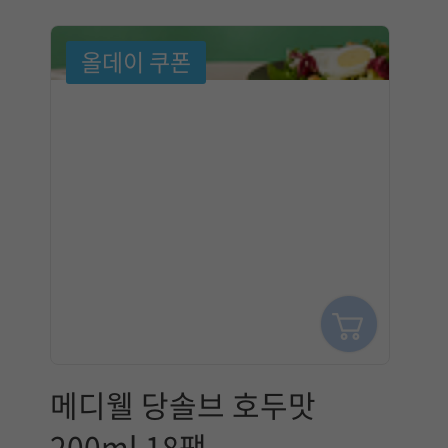
택
에
올데이 쿠폰
참
고
할
정
보
는
매
메디웰 당솔브 호두맛
일