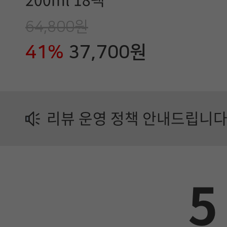
200ml 18팩
유
64,800원
업
41%
37,700원
제
품
정
리뷰 운영 정책 안내드립니다
보
가
이
5
드
에