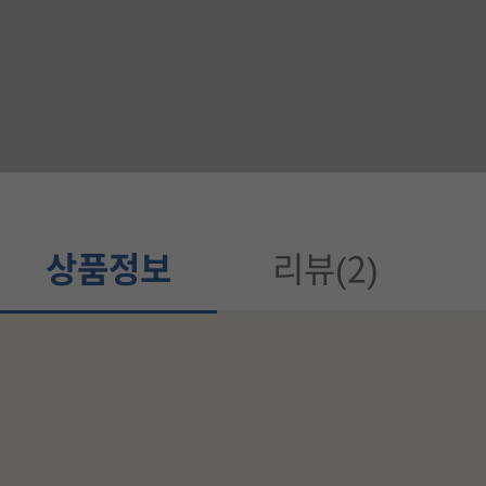
정
보
가
이
드
상품정보
리뷰(2)