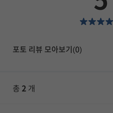
5
서
확
인
할
포토 리뷰 모아보기(0)
수
있
습
니
총
2
개
다
.