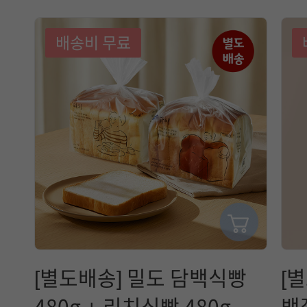
택
에
배송비 무료
참
고
할
정
보
는
매
[별도배송] 밀도 담백식빵
[
일