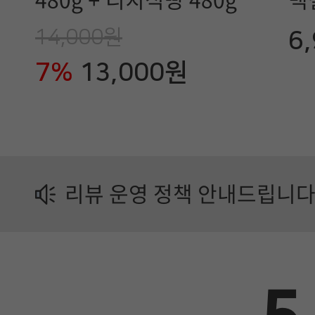
480g + 리치식빵 480g
백질
유
14,000원
6
업
7%
13,000원
제
품
정
보
리뷰 운영 정책 안내드립니다
가
이
드
에