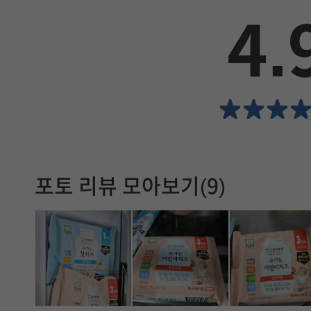
드
4.
에
서
확
인
할
포토 리뷰 모아보기(9)
수
있
습
니