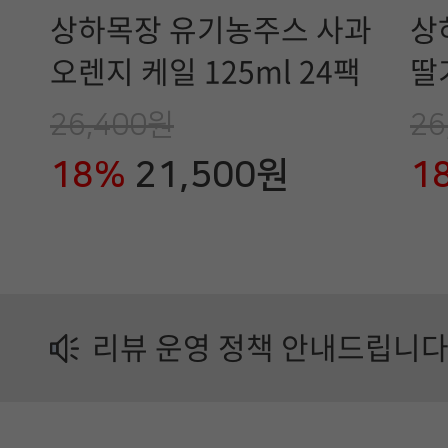
매
상하목장 유기농주스 사과
상
일
오렌지 케일 125ml 24팩
딸기
유
26,400원
26
업
18%
21,500원
1
제
품
정
보
리뷰 운영 정책 안내드립니다
가
이