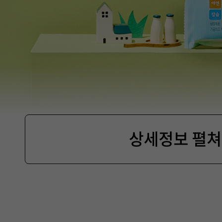
상세정보 펼
제
품