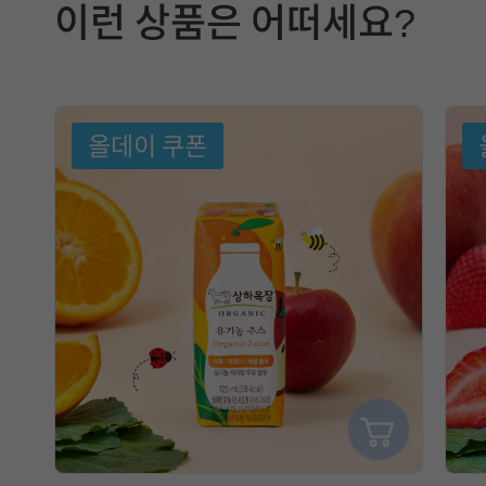
이런 상품은 어떠세요?
선
택
에
올데이 쿠폰
참
고
할
정
보
는