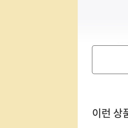
제
품
이런 상
선