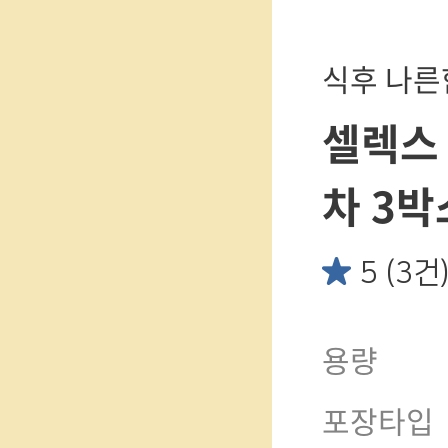
식후 나른
셀렉스
차 3박
5 (3건
용량
포장타입