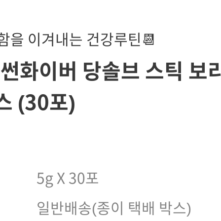
함을 이겨내는 건강루틴📆
 썬화이버 당솔브 스틱 보
스 (30포)
)
5g X 30포
일반배송(종이 택배 박스)