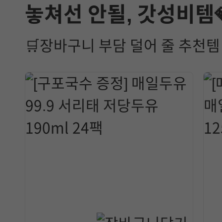
놓쳐선 안될, 갓성비템
🛒장바구니 부담 덜어 줄 추천