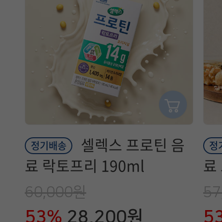
셀렉스 프로틴 음
정기배송
정
료 락토프리 190ml
료
60,000원
57
53%
28,200원
5