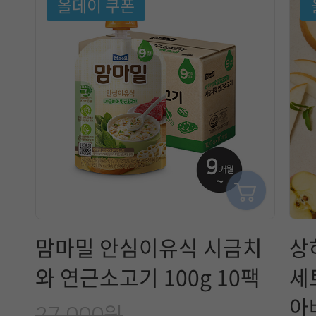
올데이 쿠폰
맘마밀 안심이유식 시금치
상
와 연근소고기 100g 10팩
세
아
27,000원