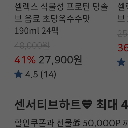
셀렉스 식물성 프로틴 당솔
셀
브 음료 초당옥수수맛
브 
190ml 24팩
25
48,000원
3
41%
27,900원
4.5 (14)
센서티브하트💙 최대 
할인쿠폰과 선물🎁 5O,OOOP