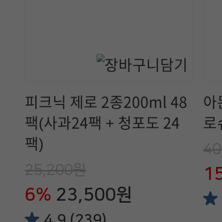
피크닉 제로 2종200ml 48
아
팩(사과24팩 + 청포도 24
로
팩)
40
25,200원
1
6%
23,500원
4.9 (239)