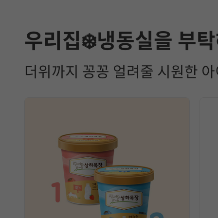
우리집❄️냉동실을 부탁
더위까지 꽁꽁 얼려줄 시원한 아이