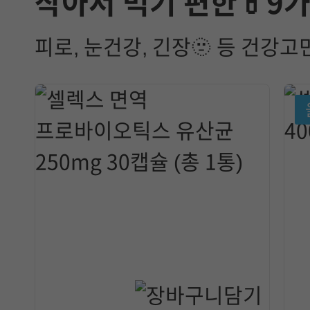
작아서 먹기 편한💊9
피로, 눈건강, 긴장🫥 등 건강