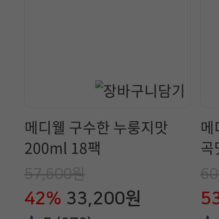
메디웰 구수한 누룽지맛
메
200ml 18팩
곡맛
57,600원
60
42%
33,200원
5