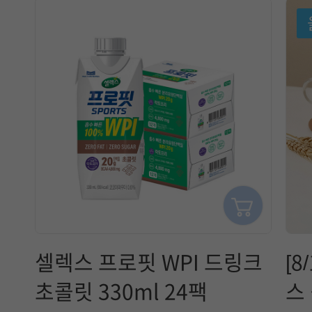
셀렉스 프로핏 WPI 드링크
[8
초콜릿 330ml 24팩
스