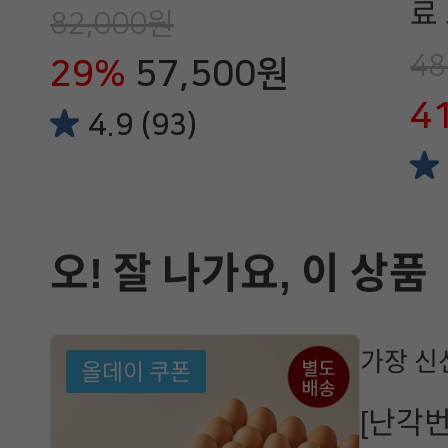
료 
82,000원
48
29%
57,500원
4
4.9 (93)
오! 잘 나가요, 이 상품
가장 신
올데이 쿠폰
[난각번