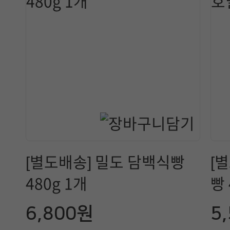
[별도배송] 밀도 담백식빵
[
480g 1개
빵 
6,800원
5