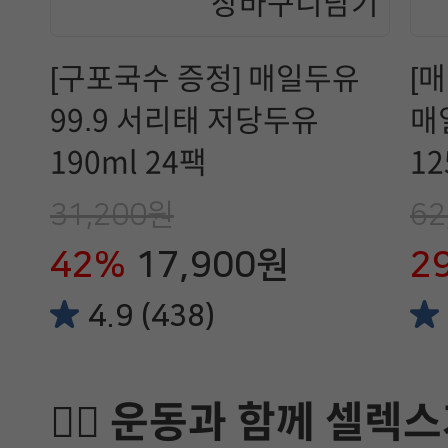
[구포국수 증정] 매일두유
[
99.9 서리태 저당두유
매
190ml 24팩
12
31,200원
62
42%
17,900원
2
4.9 (438)
🏋️‍♂️ 운동과 함께 셀렉