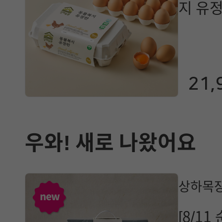
지 유정
구)_
21,
우와! 새로 나왔어요
상하목장
[8/1