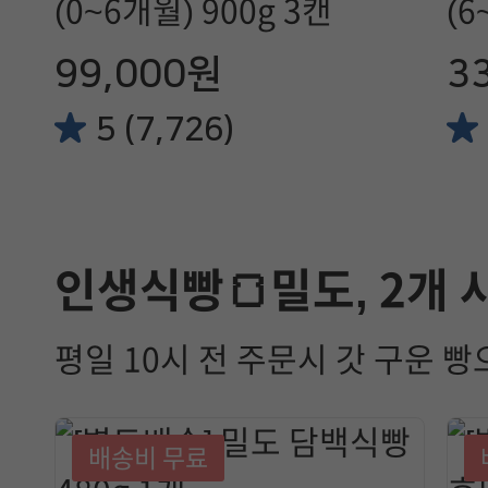
(0~6개월) 900g 3캔
(6
99,000원
3
5 (7,726)
인생식빵🍞밀도, 2개
평일 10시 전 주문시 갓 구운 빵
배송비 무료