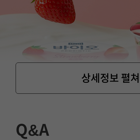
상세정보 펼
제
Q&A
품