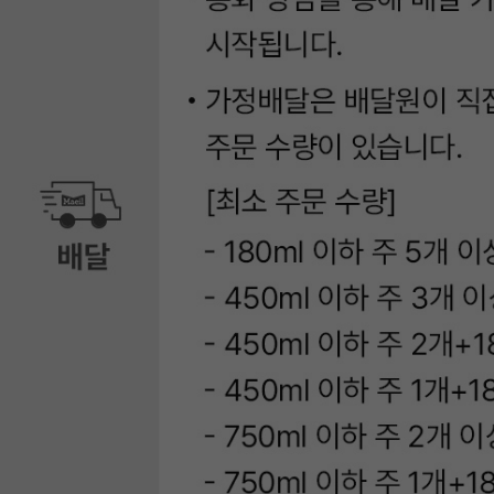
일
유
업
제
품
정
보
가
이
드