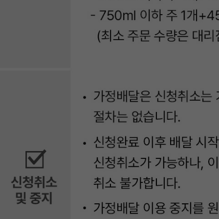
에
서
확
인
할
수
있
습
니
다