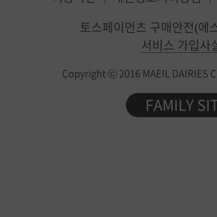
매
토스페이먼츠 구매안전(에스
일
서비스 가입사
유
Copyright ⓒ 2016 MAEIL DAIRIES Co.
업
제
FAMILY SI
품
정
보
가
이