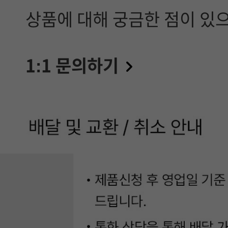
선
상품에 대해 궁금한 점이 있
택
에
1:1 문의하기
참
고
할
정
보
는
매