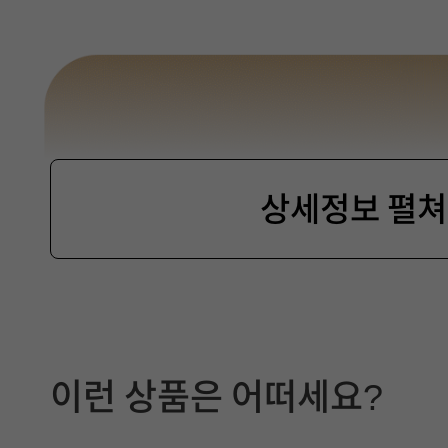
상세정보 펼
제
품
이런 상품은 어떠세요?
선