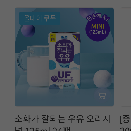
택
에
올데이 쿠폰
참
고
할
정
보
는
매
소화가 잘되는 우유 오리지
[
일