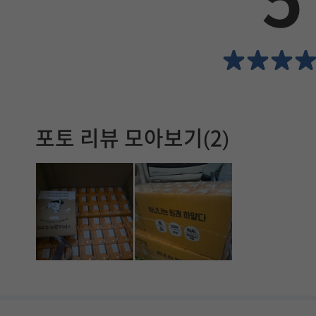
5
서
확
인
할
포토 리뷰 모아보기(2)
수
있
습
니
다
.