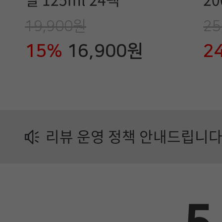
널 125ml 24팩
20
유
19,900원
25
업
15%
16,900원
2
제
품
정
보
리뷰 운영 정책 안내드립니다
가
이
드
에