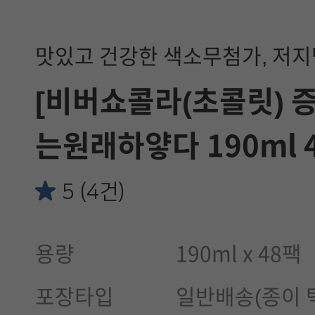
맛있고 건강한 색소무첨가, 저
[비버쇼콜라(초콜릿) 
는원래하얗다 190ml 
5 (4건)
용량
190ml x 48팩
포장타입
일반배송(종이 