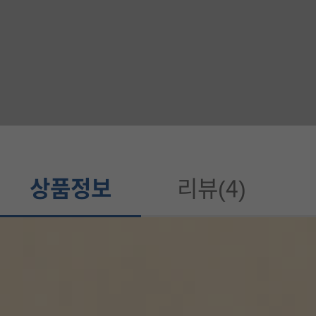
정
보
가
이
드
상품정보
리뷰(4)