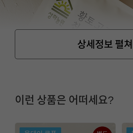
상세정보 펼
제
품
이런 상품은 어떠세요?
선
택