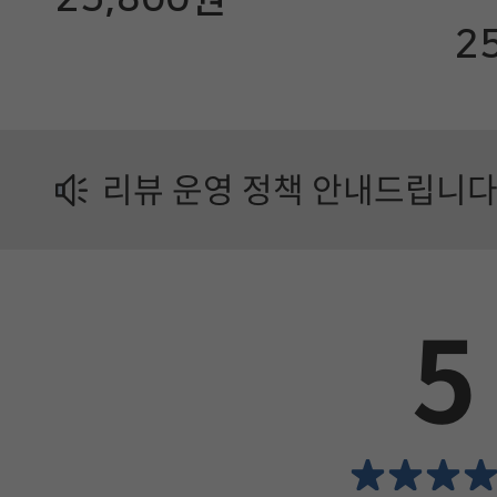
업
2
제
품
정
리뷰 운영 정책 안내드립니다
보
가
이
5
드
에
서