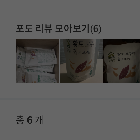
확
인
포토 리뷰 모아보기(6)
할
수
있
습
니
다
.
총
6
개