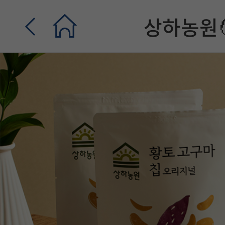
상하농원🧑