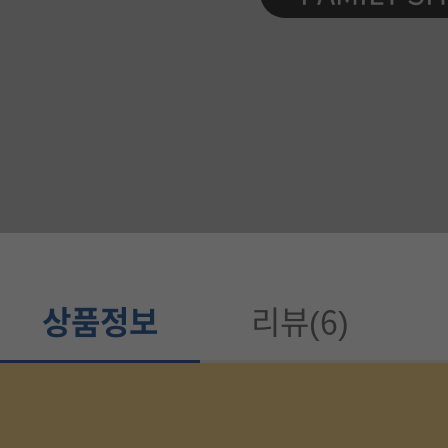
품
정
보
가
이
드
상품정보
리뷰(6)