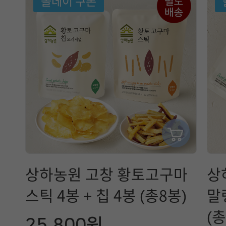
에
올데이 쿠폰
참
고
할
정
보
는
매
상하농원 고창 황토고구마
상
일
스틱 4봉 + 칩 4봉 (총8봉)
말
유
(총
25,800원