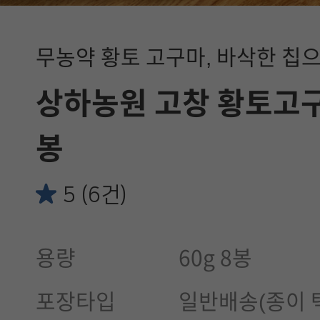
무농약 황토 고구마, 바삭한 칩으
상하농원 고창 황토고구마
봉
5 (6건)
용량
60g 8봉
포장타입
일반배송(종이 