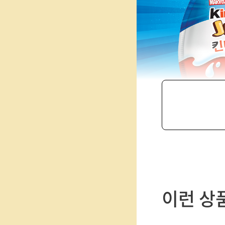
제
품
이런 상
선