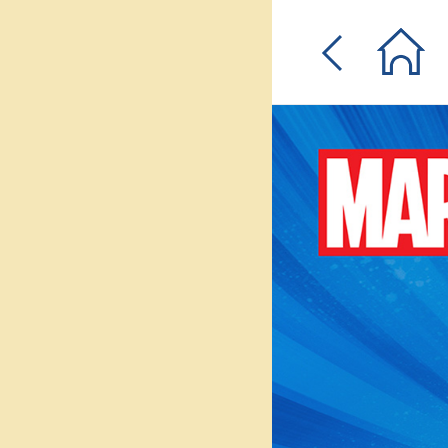
입
0원 웰컴쿠폰
체험단
매일퀴즈