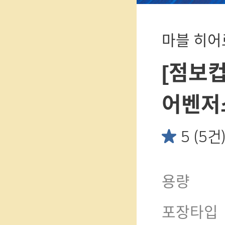
마블 히어
[점보컵
어벤저스
5 (5건
용량
포장타입