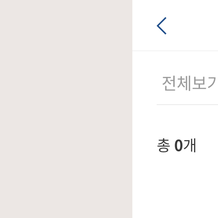
입
0원 웰컴쿠폰
전체보
총
0
개
체험단
매일퀴즈