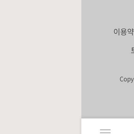
이용약
매
일
유
Copyr
업
제
품
정