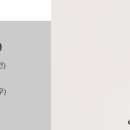
9
번)
무)