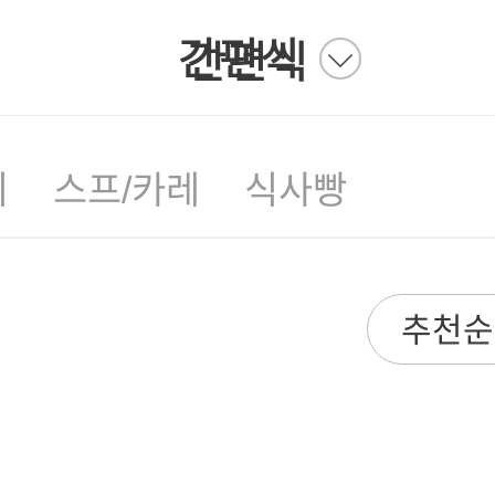
간편식
간편식
기
스프/카레
식사빵
추천순