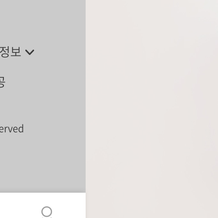
 정보
공
served