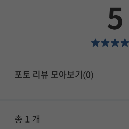
5
에
서
확
인
할
포토 리뷰 모아보기(0)
수
있
습
니
총
1
개
다