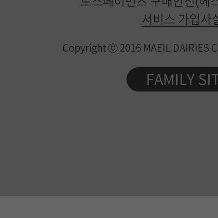
토스페이먼츠 구매안전(에스
일
서비스 가입사
유
Copyright ⓒ 2016 MAEIL DAIRIES Co.
업
제
FAMILY SI
품
정
보
가
이
드