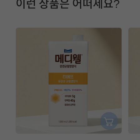
이런 상품은 어떠세요?
선
택
에
참
고
할
정
보
는
매