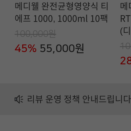
메디웰 완전균형영양식 티
메
일
에프 1000, 1000ml 10팩
RT
유
(
100,000원
업
포
10
45%
55,000원
제
2
품
정
보
리뷰 운영 정책 안내드립니다
가
이
드