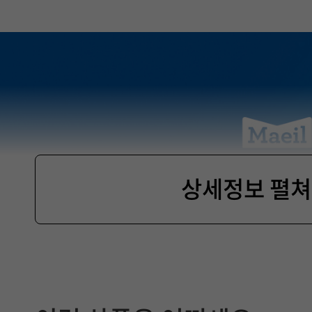
상세정보 펼
제
품