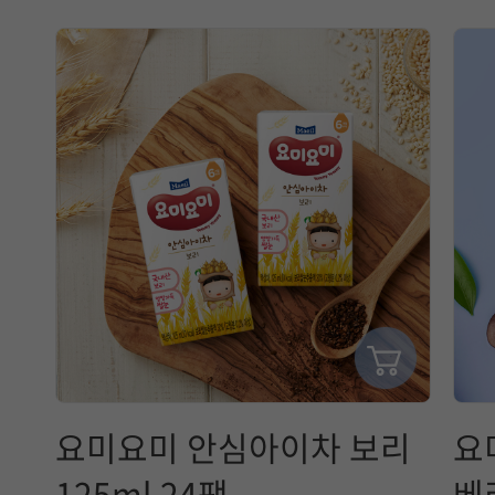
택
에
참
고
할
정
보
는
매
요미요미 안심아이차 보리
요
일