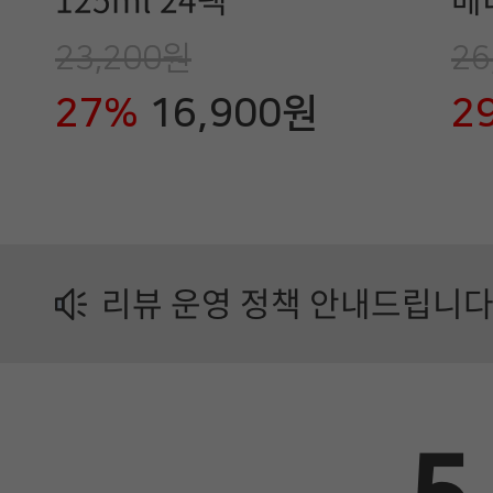
125ml 24팩
베
유
23,200원
26
업
27%
16,900원
2
제
품
정
보
리뷰 운영 정책 안내드립니다
가
이
드
에