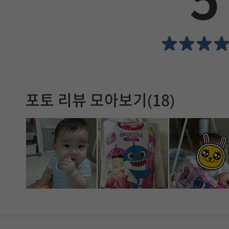
5
서
확
인
할
포토 리뷰 모아보기(18)
수
있
습
니
다
.