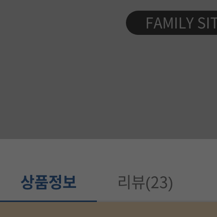
제
FAMILY SI
품
정
보
가
이
드
상품정보
리뷰(23)