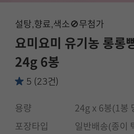
설탕,향료,색소🚫무첨가
요미요미 유기농 롱롱
24g 6봉
5 (23건)
용량
24g x 6봉(1봉
포장타입
일반배송(종이 