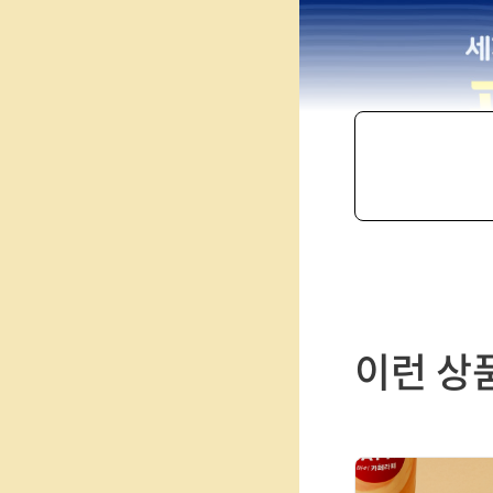
제
품
이런 상
선
택