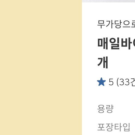
무가당으로
매일바이
개
5 (33
용량
포장타입