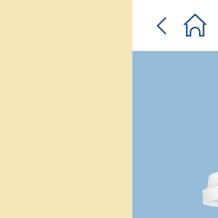
입
0원 웰컴쿠폰
체험단
매일퀴즈