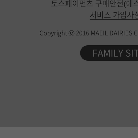
토스페이먼츠 구매안전(에스
일
서비스 가입사
유
Copyright ⓒ 2016 MAEIL DAIRIES Co.
업
제
FAMILY SI
품
정
보
가
이
드