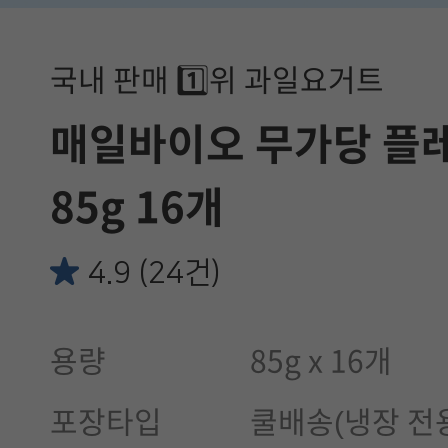
국내 판매 1️⃣위 과일요거트
매일바이오 무가당 플
85g 16개
4.9 (24건)
용량
85g x 16개
포장타입
쿨배송(냉장 전용