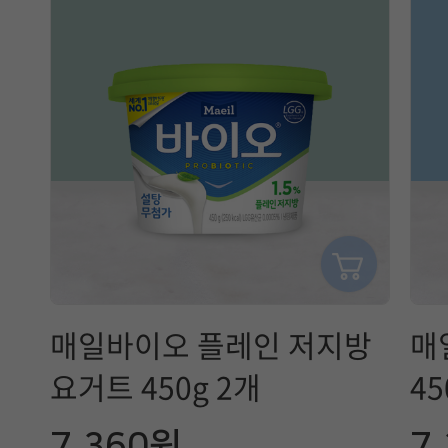
에
참
고
할
정
보
는
매
매일바이오 플레인 저지방
매
일
요거트 450g 2개
45
유
7,360원
7