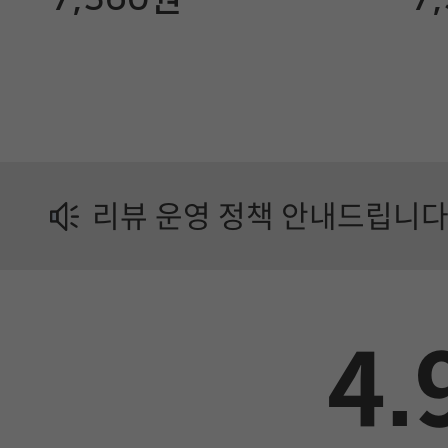
업
제
품
정
보
리뷰 운영 정책 안내드립니다
가
이
드
4.
에
서