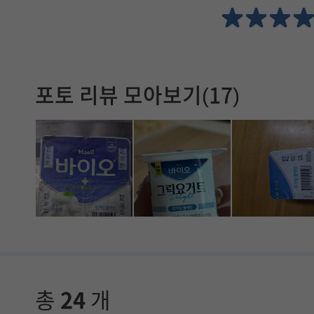
확
인
할
포토 리뷰 모아보기(17)
수
있
습
니
다
.
총
24
개