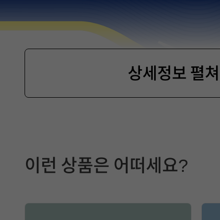
상세정보 펼
제
품
이런 상품은 어떠세요?
선
택