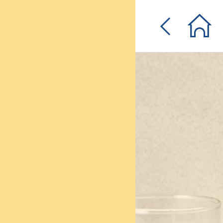
입
0원 웰컴쿠폰
체험단
매일퀴즈