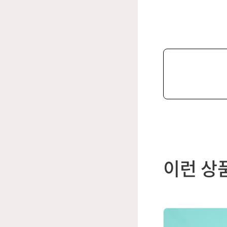
제
품
이런 상
선
택
에