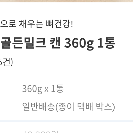
잔으로 채우는 뼈건강!
골든밀크 캔 360g 1통
5건)
360g x 1통
일반배송(종이 택배 박스)