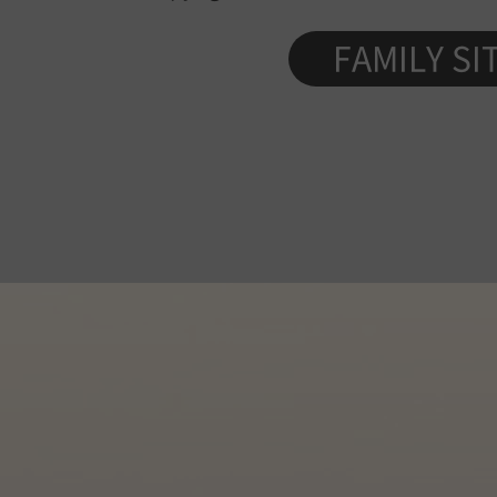
업
제
FAMILY SI
품
정
보
가
이
드